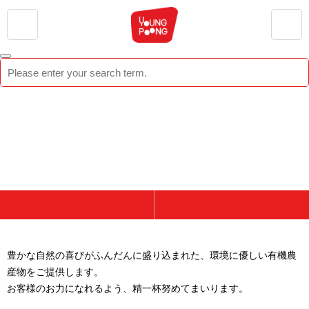
会社紹介
CEO挨拶
ブランド紹介
ビジョン
豊かな自然の喜びがふんだんに盛り込まれた、環境に優しい有機農
産物をご提供します。
製品紹介
沿革
お客様のお力になれるよう、精一杯努めてまいります。
広報センター
組織図