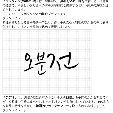
「マッタムン(Matamun)」
は、韓国語で
「真心を込めて味を出す」
という意味
の造語で、やさしいお母さんの味をお客様にご提供するという約束の意味が込
められています。
チヂミや、トッポッキなどの統合ブランドです。
ブランドイメージ
料理を盛り付ける器をモチーフにし、作り手の真心と料理の味が器の中に盛り
付けられているという意味を込めて表現しました。
「チヂミ」
は、調理の際に食材の下ごしらえの段階から手間のかかる料理です
が、
短時間で手軽に食べられる
べられるという特徴も持っています。そのよう
な製品の特性を生かし、
韓国的
な
カリグラフィー
を取り入れて表現しました。
ブランドイメージ