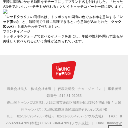
実際に調理にかかる時間をモチーフにしてブランド名を付けました。「たった
の5分でおいしい～チヂミが作れる」というキャッチコピーを一緒に使います。
「レッドクック」
の商標名は、トッポッキの固有の色である
赤
を意味する
「レ
ッド(Red)」
と、短時間で手軽に調理できるという意味が込められた
「クック
(Cook)」
を組み合わせて作りました。
ブランドイメージ
トッポッキをフォークで食べるイメージを形にし、年齢や性別を問わず誰もが
美味しく食べられるという意味が込められています。
農業会社法人 株式会社永豊
|
代表取締役 : チョ・ジェゴン
|
事業者登
録番号 : 514-81-91033
虎山洞キャンパス[本店] : 大邱広域市達西区城西公団北路64(虎山洞) / 大泉
洞キャンパス : 大邱広域市達西区城西路9ギル25(大泉洞)
TEL : +82-53-593-4788 (本社) / +82-31-360-4787 (ソウル支社)
|
FAX : +8
2-53-593-4789 (本社) / +82-31-360-4789 (ソウル支社)
|
Email : trade@yp