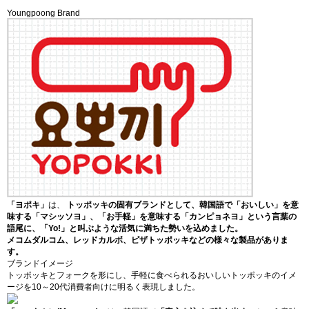
お客様サポート
パートナー企業
Youngpoong Brand
アクセス
ブランド紹介
トッポッキ類
トックク類
餅類
チヂミ類
その他
報道資料
技術認証
展示会出展
「ヨポキ」
は、
トッポッキの固有ブランドとして、韓国語で「おいしい」を意
お知らせ
味する「マシッソ
ヨ
」、「お手軽」を意味する「カンピョネ
ヨ
」という言葉の
語尾に、「
Yo!
」と叫ぶような活気に満ちた勢いを込めました。
よくあるご質問(FAQ)
メコムダルコム、レッドカルボ、ピザトッポッキなどの様々な製品がありま
す。
お問合せ
ブランドイメージ
トッポッキとフォークを形にし、手軽に食べられるおいしいトッポッキのイメ
ージを10～20代消費者向けに明るく表現しました。